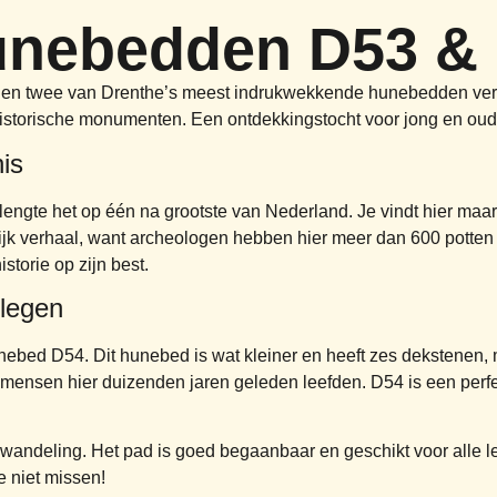
hunebedden D53 &
iggen twee van Drenthe’s meest indrukwekkende hunebedden ver
istorische monumenten. Een ontdekkingstocht voor jong en oud
is
ngte het op één na grootste van Nederland. Je vindt hier maar 
ijk verhaal, want archeologen hebben hier meer dan 600 potten
istorie op zijn best.
elegen
ebed D54. Dit hunebed is wat kleiner en heeft zes dekstenen, maa
 de mensen hier duizenden jaren geleden leefden. D54 is een perf
ndeling. Het pad is goed begaanbaar en geschikt voor alle lee
e niet missen!